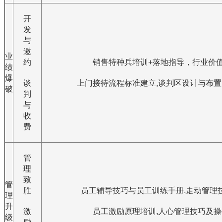
开
发
与
邀
业
约
销售特种兵培训+落地指导，行业价值
绩
爆
谈
上门接待流程标准建立,谈判区设计与布置,
破
判
与
收
费
管
理
致
管
胜
员工辅导技巧与员工训练手册,走动管理技巧
理
升
激
员工激励原理培训,人心管理技巧及操作
级