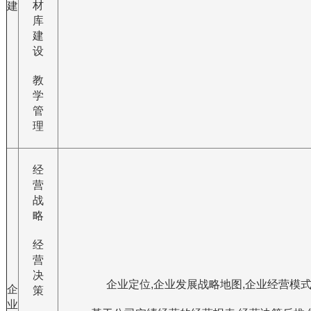
材
建
库
建
设
教
学
管
理
经
营
战
略
经
营
决
企业定位,企业发展战略地图,企业经营模式,
企
策
业