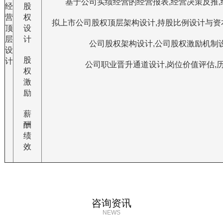
基于公司实绩经营的经营报表,经营决策反推,经
经
股
营
权
拟上市公司股权顶层架构设计,持股比例设计与资本市
顶
设
层
计
公司股权架构设计,公司股权激励机制设计
设
股
计
公司职业晋升通道设计,岗位价值评估,历
权
激
励
薪
酬
绩
效
咨询资讯
NEWS