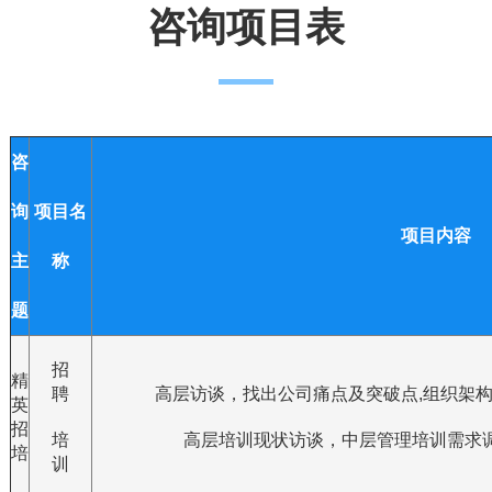
咨询项目表
咨
询
项目名
项目内容
主
称
题
招
精
聘
高层访谈，找出公司痛点及突破点,组织架构
英
招
培
高层培训现状访谈，中层管理培训需求调
培
训