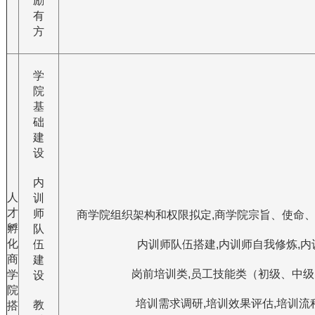
励
有
方
学
院
基
础
建
设
内
人
训
才
师
商学院组织架构和权限拟定,商学院宗旨、使命、
孵
队
化
伍
内训师队伍搭建,内训师自我修炼,内训
商
建
岗前培训类,员工技能类（初级、中级、
学
设
院
培训需求调研,培训效果评估,培训流程
教
搭