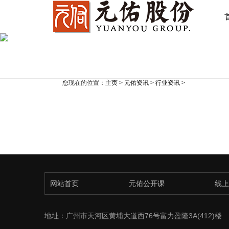
您现在的位置：
主页
>
元佑资讯
>
行业资讯
>
网站首页
元佑公开课
线上
地址：广州市天河区黄埔大道西76号富力盈隆3A(412)楼