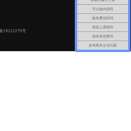
在哪些城市开课
可以做内训吗
能免费试听吗
有线上课程吗
备19112275号
报名有优惠吗
咨询更多企业问题