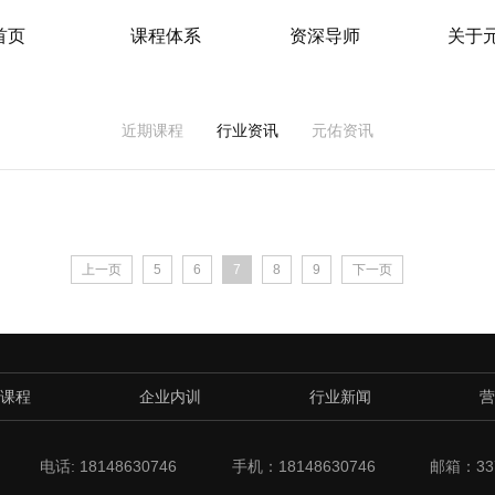
首页
课程体系
资深导师
关于
近期课程
行业资讯
元佑资讯
上一页
5
6
7
8
9
下一页
课程
企业内训
行业新闻
营
电话: 18148630746
手机：18148630746
邮箱：337