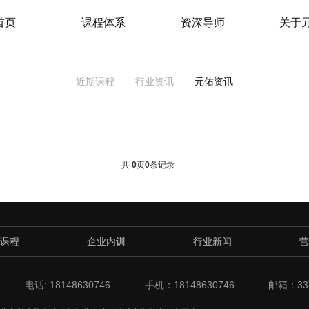
首页
课程体系
资深导师
关于
近期课程
行业资讯
元佑资讯
共
0
页
0
条记录
课程
企业内训
行业新闻
营
电话: 18148630746
手机：18148630746
邮箱：337