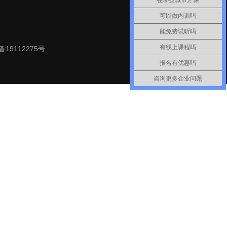
在哪些城市开课
可以做内训吗
能免费试听吗
有线上课程吗
备19112275号
报名有优惠吗
咨询更多企业问题