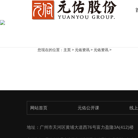
您现在的位置：
主页
>
元佑资讯
>
元佑资讯
>
网站首页
元佑公开课
线上
地址：广州市天河区黄埔大道西76号富力盈隆3A(412)楼